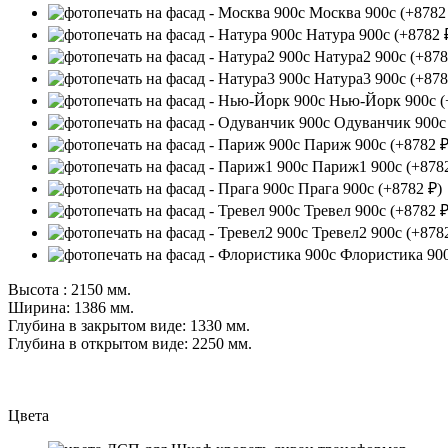
Москва 900c
(+8782
Натура 900c
(+8782 
Натура2 900c
(+878
Натура3 900c
(+878
Нью-Йорк 900c
(
Одуванчик 900
Париж 900c
(+8782 ₽
Париж1 900c
(+878
Прага 900c
(+8782 ₽)
Тревел 900c
(+8782 ₽
Тревел2 900c
(+878
Флористика 90
Высота : 2150 мм.
Ширина: 1386 мм.
Глубина в закрытом виде: 1330 мм.
Глубина в открытом виде: 2250 мм.
Цвета