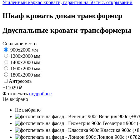
Усиленный каркас кровати, гарантия на 50 тыс. открываний
Шкаф кровать диван трансформер
Двуспальные кровати-трансформеры
Спальное место
900х2000 мм
1200х2000 мм
1400х2000 мм
1600х2000 мм
1800х2000 мм
Антресоль
+
11029
₽
Фотопечать
подробнее
Не выбрано
Не выбрано
Венеция 900c
(+87
Геометрия 900c
(
Классика 900c
(+8
Лондон 900c
(+8782