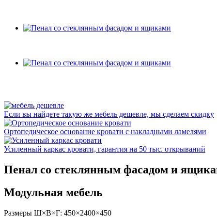
Если вы найдете такую же мебель дешевле, мы сделаем скидку
Ортопедическое основание кровати с накладными ламелями
Усиленный каркас кровати, гарантия на 50 тыс. открываний
Пенал со стеклянным фасадом и ящик
Модульная мебель
Размеры Ш×В×Г: 450×2400×450