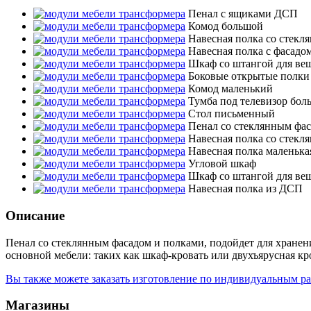
Пенал с ящиками ДСП
Комод большой
Навесная полка со стекл
Навесная полка с фасадо
Шкаф со штангой для ве
Боковые открытые полки
Комод маленький
Тумба под телевизор бол
Стол письменный
Пенал со стеклянным фа
Навесная полка со стекл
Навесная полка маленька
Угловой шкаф
Шкаф со штангой для вещ
Навесная полка из ДСП
Описание
Пенал со стеклянным фасадом и полками, подойдет для хранен
основной мебели: таких как шкаф-кровать или двухъярусная к
Вы также можете заказать изготовление по индивидуальным р
Магазины