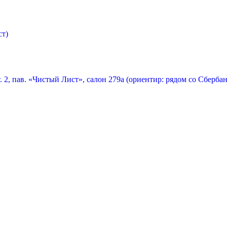
ст)
т. 2, пав. «Чистый Лист», салон 279а (ориентир: рядом со Сберба