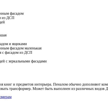
янным фасадом
м из ДСП
щей
ьшая
садом и ящиками
янным фасадом маленькая
я с фасадом из ДСП
ей с зеркальными фасадами
ия книг и предметов интерьера. Пеналом обычно дополняют ком
ровать трансформер. Может быть выполнен из различных видов 
азмерам