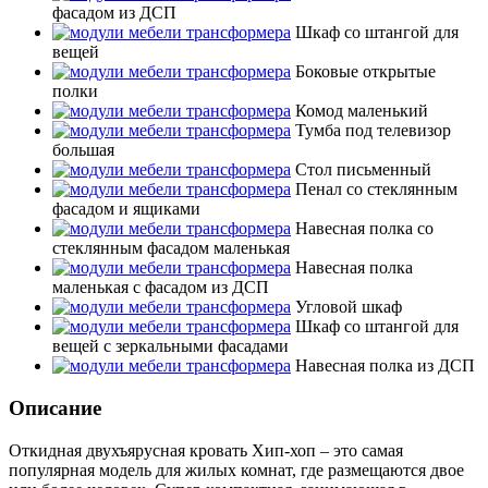
фасадом из ДСП
Шкаф со штангой для
вещей
Боковые открытые
полки
Комод маленький
Тумба под телевизор
большая
Стол письменный
Пенал со стеклянным
фасадом и ящиками
Навесная полка со
стеклянным фасадом маленькая
Навесная полка
маленькая с фасадом из ДСП
Угловой шкаф
Шкаф со штангой для
вещей с зеркальными фасадами
Навесная полка из ДСП
Описание
Откидная двухъярусная кровать Хип-хоп – это самая
популярная модель для жилых комнат, где размещаются двое