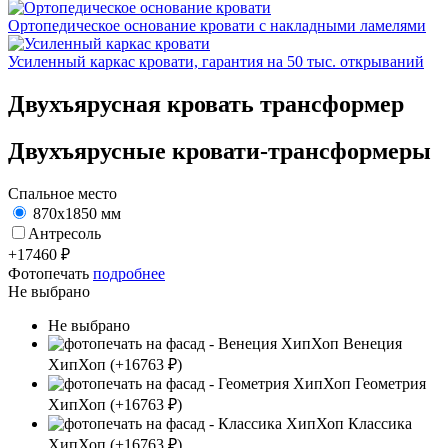
Ортопедическое основание кровати с накладными ламелями
Усиленный каркас кровати, гарантия на 50 тыс. открываний
Двухъярусная кровать трансформер
Двухъярусные кровати-трансформеры
Спальное место
870х1850 мм
Антресоль
+
17460
₽
Фотопечать
подробнее
Не выбрано
Не выбрано
Венеция
ХипХоп
(+16763 ₽)
Геометрия
ХипХоп
(+16763 ₽)
Классика
ХипХоп
(+16763 ₽)