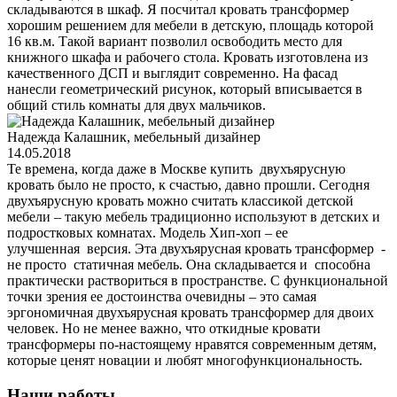
складываются в шкаф. Я посчитал кровать трансформер
хорошим решением для мебели в детскую, площадь которой
16 кв.м. Такой вариант позволил освободить место для
книжного шкафа и рабочего стола. Кровать изготовлена из
качественного ДСП и выглядит современно. На фасад
нанесли геометрический рисунок, который вписывается в
общий стиль комнаты для двух мальчиков.
Надежда Калашник, мебельный дизайнер
14.05.2018
Те времена, когда даже в Москве купить двухъярусную
кровать было не просто, к счастью, давно прошли. Сегодня
двухъярусную кровать можно считать классикой детской
мебели – такую мебель традиционно используют в детских и
подростковых комнатах. Модель Хип-хоп – ее
улучшенная версия. Эта двухъярусная кровать трансформер -
не просто статичная мебель. Она складывается и способна
практически раствориться в пространстве. С функциональной
точки зрения ее достоинства очевидны – это самая
эргономичная двухъярусная кровать трансформер для двоих
человек. Но не менее важно, что откидные кровати
трансформеры по-настоящему нравятся современным детям,
которые ценят новации и любят многофункциональность.
Наши работы