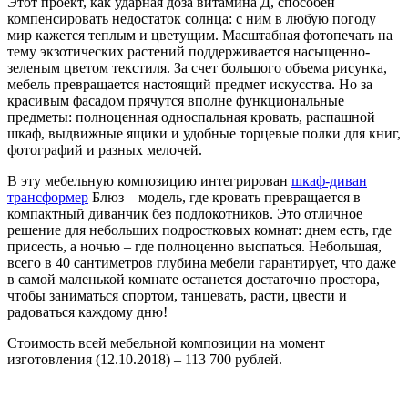
Этот проект, как ударная доза витамина Д, способен
компенсировать недостаток солнца: с ним в любую погоду
мир кажется теплым и цветущим. Масштабная фотопечать на
тему экзотических растений поддерживается насыщенно-
зеленым цветом текстиля. За счет большого объема рисунка,
мебель превращается настоящий предмет искусства. Но за
красивым фасадом прячутся вполне функциональные
предметы: полноценная односпальная кровать, распашной
шкаф, выдвижные ящики и удобные торцевые полки для книг,
фотографий и разных мелочей.
В эту мебельную композицию интегрирован
шкаф-диван
трансформер
Блюз – модель, где кровать превращается в
компактный диванчик без подлокотников. Это отличное
решение для небольших подростковых комнат: днем есть, где
присесть, а ночью – где полноценно выспаться. Небольшая,
всего в 40 сантиметров глубина мебели гарантирует, что даже
в самой маленькой комнате останется достаточно простора,
чтобы заниматься спортом, танцевать, расти, цвести и
радоваться каждому дню!
Стоимость всей мебельной композиции на момент
изготовления (12.10.2018) – 113 700 рублей.