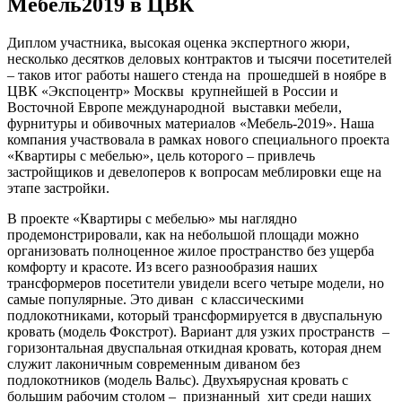
Мебель2019 в ЦВК
Диплом участника, высокая оценка экспертного жюри,
несколько десятков деловых контрактов и тысячи посетителей
– таков итог работы нашего стенда на прошедшей в ноябре в
ЦВК «Экспоцентр» Москвы крупнейшей в России и
Восточной Европе международной выставки мебели,
фурнитуры и обивочных материалов «Мебель-2019». Наша
компания участвовала в рамках нового специального проекта
«Квартиры с мебелью», цель которого – привлечь
застройщиков и девелоперов к вопросам меблировки еще на
этапе застройки.
В проекте «Квартиры с мебелью» мы наглядно
продемонстрировали, как на небольшой площади можно
организовать полноценное жилое пространство без ущерба
комфорту и красоте. Из всего разнообразия наших
трансформеров посетители увидели всего четыре модели, но
самые популярные. Это диван с классическими
подлокотниками, который трансформируется в двуспальную
кровать (модель Фокстрот). Вариант для узких пространств –
горизонтальная двуспальная откидная кровать, которая днем
служит лаконичным современным диваном без
подлокотников (модель Вальс). Двухъярусная кровать с
большим рабочим столом – признанный хит среди наших