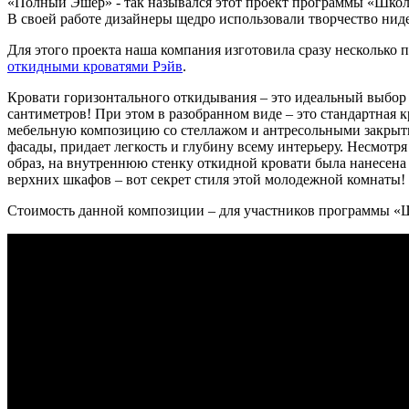
«Полный Эшер» - так назывался этот проект программы «Шко
В своей работе дизайнеры щедро использовали творчество нид
Для этого проекта наша компания изготовила сразу несколько 
откидными кроватями Рэйв
.
Кровати горизонтального откидывания – это идеальный выбор д
сантиметров! При этом в разобранном виде – это стандартная к
мебельную композицию со стеллажом и антресольными закрытым
фасады, придает легкость и глубину всему интерьеру. Несмотря
образ, на внутреннюю стенку откидной кровати была нанесена
верхних шкафов – вот секрет стиля этой молодежной комнаты!
Стоимость данной композиции – для участников программы «Шк