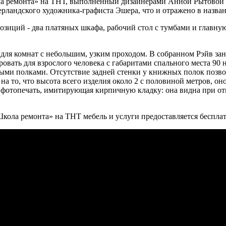
ла ремонта» на ТНТ, выполненный дизайнерами Анной Рытовой 
ерландского художника-графиста Эшера, что и отражено в назва
позиций - два платяных шкафа, рабочий стол с тумбами и главн
ля комнат с небольшим, узким проходом. В собранном Рэйв зани
ровать для взрослого человека с габаритами спального места 90
и полками. Отсутствие задней стенки у книжных полок позволя
 на то, что высота всего изделия около 2 с половиной метров, 
 фотопечать, имитирующая кирпичную кладку: она видна при от
ола ремонта» на ТНТ мебель и услуги предоставляется бесплат