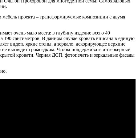
и Ольгой Прохоровой для многодетной семьи Самохваловых.
нии.
ую мебель проекта – трансформируемые композиции с двумя
мает очень мало места: в глубину изделие всего 40
 на 190 сантиметров. В данном случае кровать вписана в единую
ет видеть яркие стены, а зеркало, декорирующее верхние
оно не выглядит громоздким. Чтобы поддерживать интерьерный
крытой кровати. Черная ДСП, фотопечать и зеркальные фасады
но.