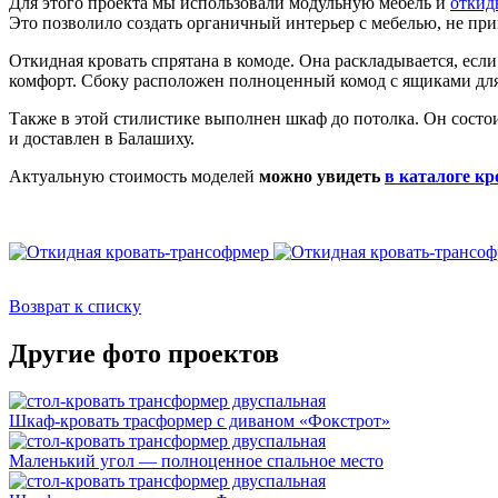
Для этого проекта мы использовали модульную мебель и
откид
Это позволило создать органичный интерьер с мебелью, не п
Откидная кровать спрятана в комоде. Она раскладывается, есл
комфорт. Сбоку расположен полноценный комод с ящиками для
Также в этой стилистике выполнен шкаф до потолка. Он состои
и доставлен в Балашиху.
Актуальную стоимость моделей
можно увидеть
в каталоге к
Возврат к списку
Другие фото проектов
Шкаф-кровать трасформер с диваном «Фокстрот»
Маленький угол — полноценное спальное место