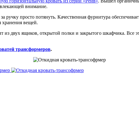
ную горизонтальную кровать из серии «Рейв»
. Вышел органичны
ривлекающей внимание.
и за ручку просто потянуть. Качественная фурнитура обеспечивае
 хранения вещей.
т из двух ящиков, открытой полки и закрытого шкафчика. Все эт
роватей трансформеров
.